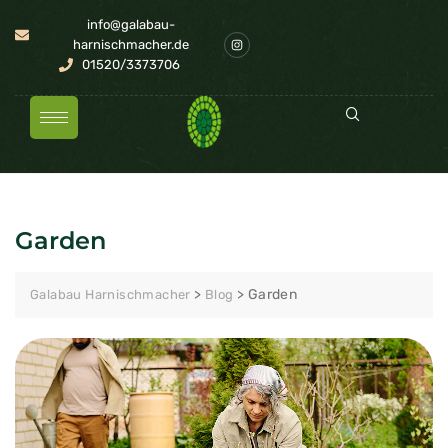
info@galabau-
harnischmacher.de
01520/3373706
Garden
>
>
Garden
Galabau Harnischmacher
Blog